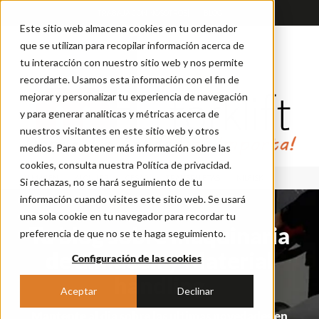
TRABAJA CON NOSOTROS
BLOG
Este sitio web almacena cookies en tu ordenador
que se utilizan para recopilar información acerca de
tu interacción con nuestro sitio web y nos permite
recordarte. Usamos esta información con el fin de
mejorar y personalizar tu experiencia de navegación
y para generar analíticas y métricas acerca de
nuestros visitantes en este sitio web y otros
medios. Para obtener más información sobre las
cookies, consulta nuestra Política de privacidad.
ALMACEN
ALQUILER
CESAB
TRANSPALETAS
NILFISK
Si rechazas, no se hará seguimiento de tu
información cuando visites este sitio web. Se usará
una sola cookie en tu navegador para recordar tu
Tu blog sobre maquinaria
preferencia de que no se te haga seguimiento.
de almacén y Material
Configuración de las cookies
handling
Aceptar
Declinar
Mantente al dia sobre las ultimas novedades en