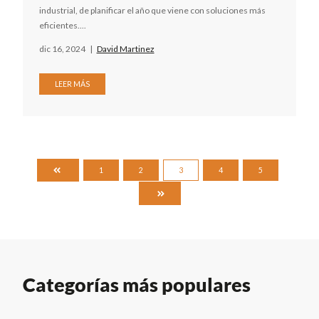
industrial, de planificar el año que viene con soluciones más
eficientes....
dic 16, 2024
|
David Martinez
LEER MÁS
PRIMERA
1
2
3
4
5
ÚLTIMA
Categorías más populares