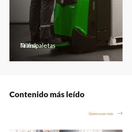
Transpaletas
Nilfisk
Contenido más leído
Quiero ver más