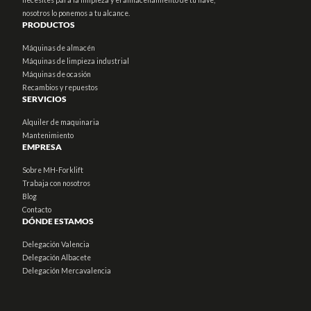
necesites para la limpieza y el almacenamiento de tu nave,
nosotros lo ponemos a tu alcance.
PRODUCTOS
Máquinas de almacén
Máquinas de limpieza industrial
Máquinas de ocasión
Recambios y repuestos
SERVICIOS
Alquiler de maquinaria
Mantenimiento
EMPRESA
Sobre MH-Forklift
Trabaja con nosotros
Blog
Contacto
DÓNDE ESTAMOS
Delegación Valencia
Delegación Albacete
Delegación Mercavalencia