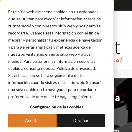
TRABAJA CON NOSOTROS
BLOG
Este sitio web almacena cookies en tu ordenador
que se utilizan para recopilar información acerca de
tu interacción con nuestro sitio web y nos permite
recordarte. Usamos esta información con el fin de
mejorar y personalizar tu experiencia de navegación
y para generar analíticas y métricas acerca de
nuestros visitantes en este sitio web y otros
medios. Para obtener más información sobre las
cookies, consulta nuestra Política de privacidad.
ALMACEN
ALQUILER
CESAB
TRANSPALETAS
NILFISK
Si rechazas, no se hará seguimiento de tu
información cuando visites este sitio web. Se usará
una sola cookie en tu navegador para recordar tu
Tu blog sobre maquinaria
preferencia de que no se te haga seguimiento.
de almacén y Material
Configuración de las cookies
handling
Aceptar
Declinar
Mantente al dia sobre las ultimas novedades en