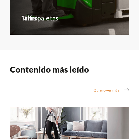
Transpaletas
Nilfisk
Contenido más leído
Quiero ver más