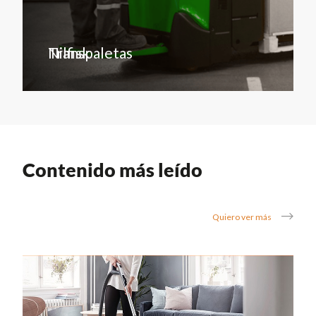
Transpaletas
Nilfisk
Contenido más leído
Quiero ver más