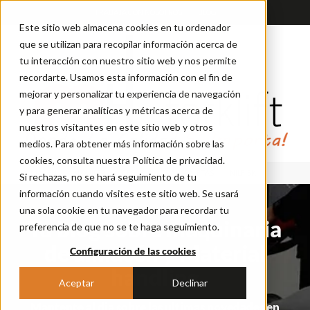
TRABAJA CON NOSOTROS
BLOG
Este sitio web almacena cookies en tu ordenador
que se utilizan para recopilar información acerca de
tu interacción con nuestro sitio web y nos permite
recordarte. Usamos esta información con el fin de
mejorar y personalizar tu experiencia de navegación
y para generar analíticas y métricas acerca de
nuestros visitantes en este sitio web y otros
medios. Para obtener más información sobre las
cookies, consulta nuestra Política de privacidad.
ALMACEN
ALQUILER
CESAB
TRANSPALETAS
NILFISK
Si rechazas, no se hará seguimiento de tu
información cuando visites este sitio web. Se usará
una sola cookie en tu navegador para recordar tu
Tu blog sobre maquinaria
preferencia de que no se te haga seguimiento.
de almacén y Material
Configuración de las cookies
handling
Aceptar
Declinar
Mantente al dia sobre las ultimas novedades en