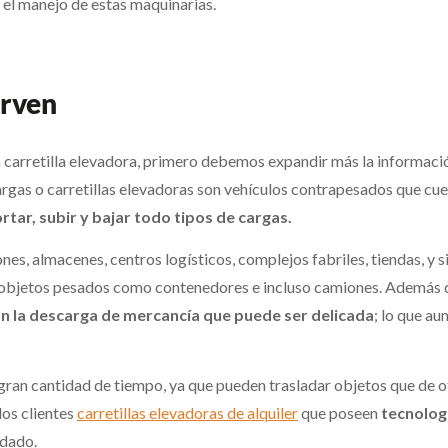
el manejo de estas maquinarias.
irven
carretilla elevadora, primero debemos expandir más la informació
gas o carretillas elevadoras son vehículos contrapesados que cuen
rtar, subir y bajar todo tipos de cargas.
ones, almacenes, centros logísticos, complejos fabriles, tiendas, y 
objetos pesados como contenedores e incluso camiones. Además d
 la descarga de mercancía que puede ser delicada
; lo que au
a gran cantidad de tiempo, ya que pueden trasladar objetos que de
los clientes
carretillas elevadoras de alquiler
que poseen
tecnolog
idado.